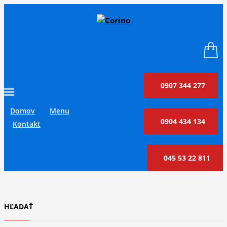
0907 344 277
Domov
Menu
0904 434 134
Kontakt
045 53 22 811
HĽADAŤ