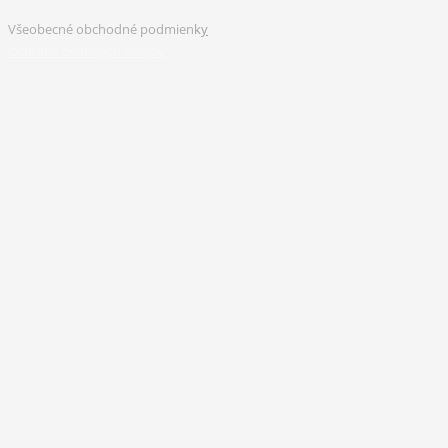
Všeobecné obchodné podmien
k
y
Ochrana osobných údajov
Používame cookies aby sme pre vás zabezpečili ten najlepší zážitok z
našich webových stránok. Ak budete pokračovať v používaní tejto
stránky budeme predpokladať, že ste s ňou spokojní.
Ok