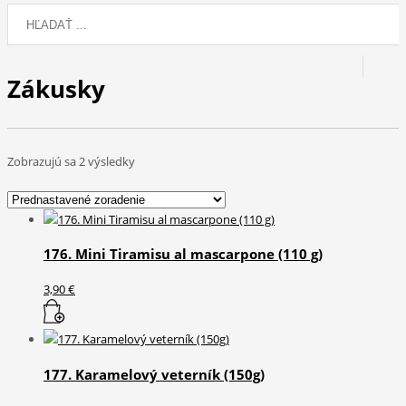
Zákusky
Zobrazujú sa 2 výsledky
176. Mini Tiramisu al mascarpone (110 g)
3,90
€
177. Karamelový veterník (150g)