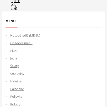
3,90
€
MENU
Hotové jedlá (MENU)
Obedové menu
Pizza
Jedlá
Šaláty
Cestoviny
Halušky
Palacinky
Polievky
Prílohy