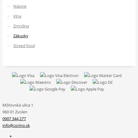
Nápoje
Vína
Zmrzlina
Zákusky
Streed food
Môťovská ulica 1
960 01 Zvolen
0907 344 277
info@corino.sk