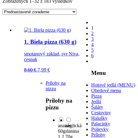
Zobrazených 1–32 z 183 výsledkov
1
2
3
1. Biela pizza (630 g)
4
5
smotanový základ, syr Niva,
6
cesnak
Pôvodná
Aktuálna
8,60
€
7,99
€
Menu
cena
cena
bola:
je:
Prílohy na
Hotové jedlá (MENU)
8,60 €.
7,99 €.
pizzu
Obedové menu
Pizza
Prílohy na
Jedlá
pizzu
Šaláty
Cestoviny
Halušky
Palacinky
ananás
anglická
Polievky
60g
slanina
Prílohy
1.2
70g