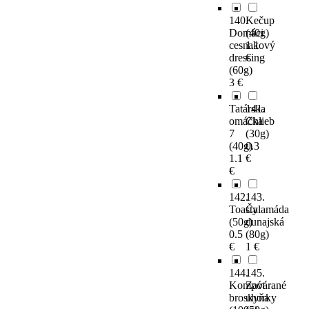
140.
Kečup
Domáci
(40g)
cesnakový
1.1
dressing
€
(60g)
3 €
Tatárska
141.
omáčka
Chlieb
7
(30g)
(40g)
0.3
1.1
€
€
142.
143.
Toasty
Čalamáda
(50g)
dunajská
0.5
(80g)
€
1 €
144.
145.
Kompót
Zavárané
broskyňa
uhorky