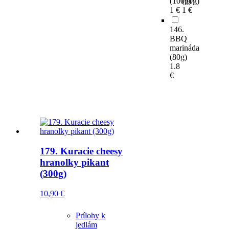
(100g)
(50g)
1 €
1 €
146.
BBQ
marináda
(80g)
1.8
€
179. Kuracie cheesy
hranolky pikant
(300g)
10,90
€
Prílohy k
jedlám