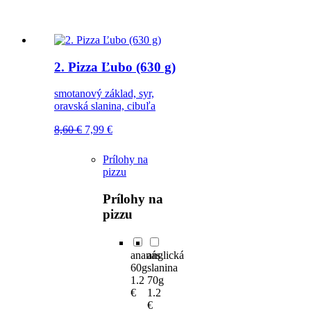
2. Pizza Ľubo (630 g)
smotanový základ, syr,
oravská slanina, cibuľa
Pôvodná
Aktuálna
8,60
€
7,99
€
cena
cena
bola:
je:
Prílohy na
8,60 €.
7,99 €.
pizzu
Prílohy na
pizzu
ananás
anglická
60g
slanina
1.2
70g
€
1.2
€