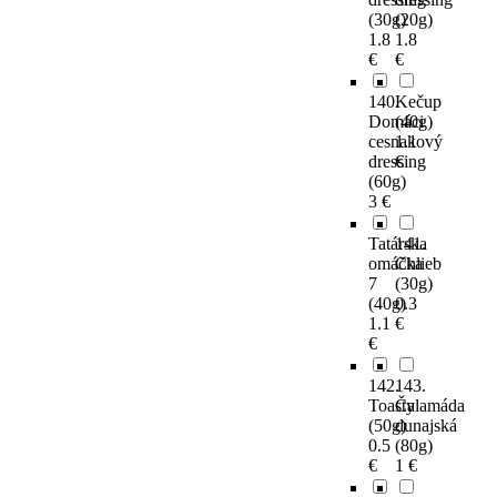
(30g)
(20g)
1.8
1.8
€
€
140.
Kečup
Domáci
(40g)
cesnakový
1.1
dressing
€
(60g)
3 €
Tatárska
141.
omáčka
Chlieb
7
(30g)
(40g)
0.3
1.1
€
€
142.
143.
Toasty
Čalamáda
(50g)
dunajská
0.5
(80g)
€
1 €