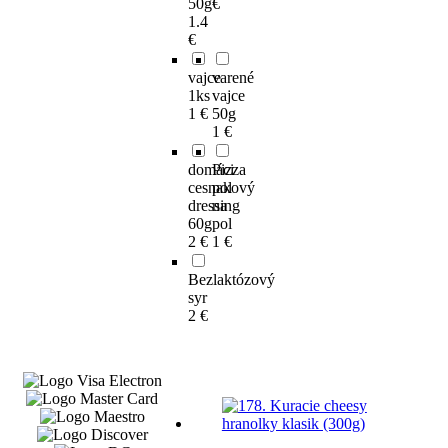
50g
€
1.4
€
vajce
varené
1ks
vajce
1 €
50g
1 €
domáci
Pizza
cesnakový
pol
dressing
na
60g
pol
2 €
1 €
Bezlaktózový
syr
2 €