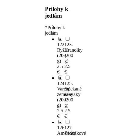
Prílohy k
jedlám
*
Prílohy k
jedlám
122.
123.
Ryža
Hranolky
(200
(200
g)
g)
2.5
2.5
€
€
124.
125.
Varené
Opekané
zemiaky
zemiaky
(200
(200
g)
g)
2.5
2.5
€
€
126.
127.
Americké
Zemiakové