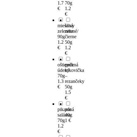
1.7
70g
€
1.2
€
miešaná
olivy
zelenina
zelené/
90g
čierne
1.2
50g
€
1.2
€
oštiepok
pečená
údený
krkovička
70g
–
1.3
rezančeky
€
50g
1.5
€
pikantná
pór
saláma
40g
70g
1 €
1.2
€