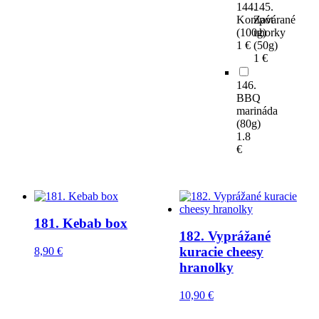
144.
145.
Kompót
Zavárané
(100g)
uhorky
1 €
(50g)
1 €
146.
BBQ
marináda
(80g)
1.8
€
181. Kebab box
182. Vyprážané
kuracie cheesy
8,90
€
hranolky
10,90
€