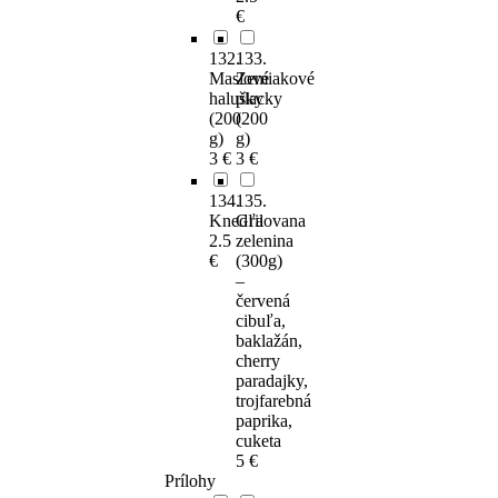
€
132.
133.
Maslové
Zemiakové
halušky
placky
(200
(200
g)
g)
3 €
3 €
134.
135.
Knedľa
Grilovana
2.5
zelenina
€
(300g)
–
červená
cibuľa,
baklažán,
cherry
paradajky,
trojfarebná
paprika,
cuketa
5 €
Prílohy