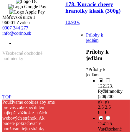
178. Kuracie cheesy
hranolky klasik (300g)
Môťovská ulica 1
10,90
€
960 01 Zvolen
0907 344 277
info@corino.sk
Prílohy k
jedlám
Prílohy k
Všeobecné obchodné
jedlám
podmien
k
y
Ochrana osobných údajov
*
Prílohy k
jedlám
122.
123.
Ryža
Hranolky
(200
(200
TOP
g)
g)
Používame cookies aby sme
2.5
2.5
pre vás zabezpečili ten
€
€
najlepší zážitok z našich
webových stránok. Ak
budete pokračovať v
124.
125.
používaní tejto stránky
Varené
Opekané