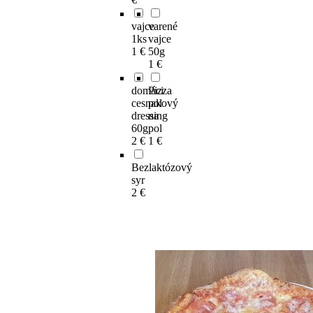
vajce
varené
1ks
vajce
1 €
50g
1 €
domáci
Pizza
cesnakový
pol
dressing
na
60g
pol
2 €
1 €
Bezlaktózový
syr
2 €