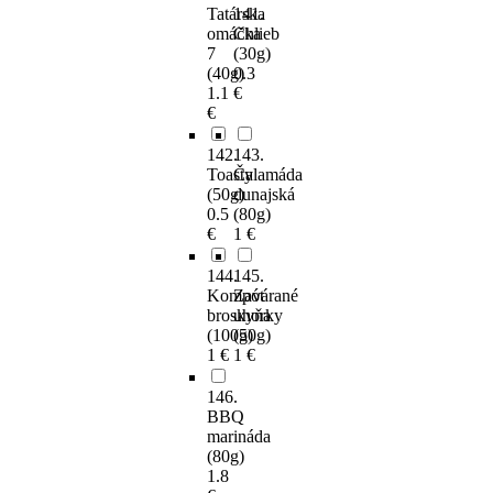
Tatárska
141.
omáčka
Chlieb
7
(30g)
(40g)
0.3
1.1
€
€
142.
143.
Toasty
Čalamáda
(50g)
dunajská
0.5
(80g)
€
1 €
144.
145.
Kompót
Zavárané
broskyňa
uhorky
(100g)
(50g)
1 €
1 €
146.
BBQ
marináda
(80g)
1.8