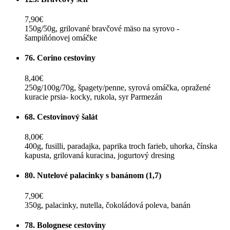
7,90€
150g/50g, grilované bravčové mäso na syrovo -
šampiňónovej omáčke
76. Corino cestoviny
8,40€
250g/100g/70g, špagety/penne, syrová omáčka, opražené
kuracie prsia- kocky, rukola, syr Parmezán
68. Cestovinový šalát
8,00€
400g, fusilli, paradajka, paprika troch farieb, uhorka, čínska
kapusta, grilovaná kuracina, jogurtový dresing
80. Nutelové palacinky s banánom (1,7)
7,90€
350g, palacinky, nutella, čokoládová poleva, banán
78. Bolognese cestoviny