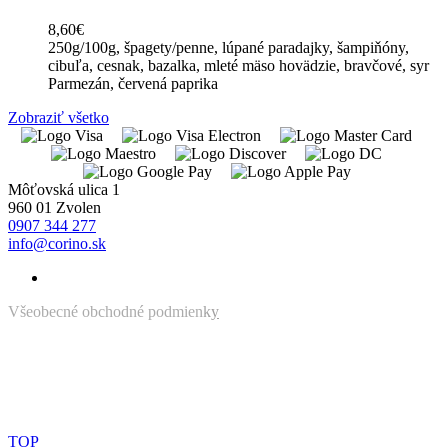
8,60€
250g/100g, špagety/penne, lúpané paradajky, šampiňóny,
cibuľa, cesnak, bazalka, mleté mäso hovädzie, bravčové, syr
Parmezán, červená paprika
Zobraziť všetko
Môťovská ulica 1
960 01 Zvolen
0907 344 277
info@corino.sk
Všeobecné obchodné podmien
k
y
Ochrana osobných údajov
TOP