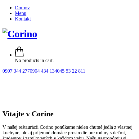
Domov
Menu
Kontakt
No products in cart.
0907 344 277
0904 434 134
045 53 22 811
Vitajte v Corine
V našej reštaurácii Corino ponúkame nielen chutné jedlá z vlastnej
kuchyne, ale aj príjemné domáce prostredie pre rodiny s deťmi,
študentov i zamilovaných v každom veku. Našu gastronómiu si