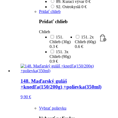
89. Kurací vývar
0 €
92. Ostrokyslá
0 €
Pridať chlieb
Pridať chlieb
Chlieb
151.
151. 2x
Chlieb (30g)
Chlieb (60g)
0.3 €
0.6 €
151. 3x
Chlieb (90g)
0.9 €
148. Maďarský guláš
+knedľa(150/200g) +polievka(350ml)
9,90
€
Vybrať polievku