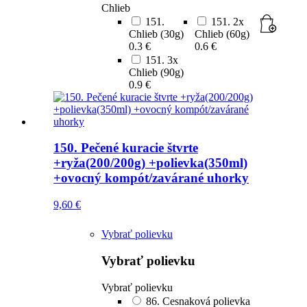
Chlieb
151.
151. 2x
Chlieb (30g)
Chlieb (60g)
0.3 €
0.6 €
151. 3x
Chlieb (90g)
0.9 €
150. Pečené kuracie štvrte
+ryža(200/200g) +polievka(350ml)
+ovocný kompót/zavárané uhorky
9,60
€
Vybrať polievku
Vybrať polievku
Vybrať polievku
86. Cesnaková polievka