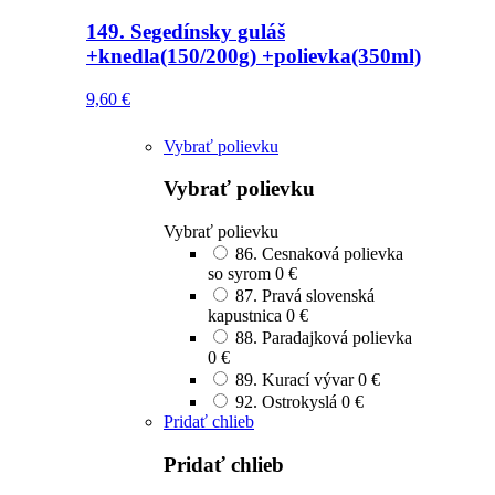
149. Segedínsky guláš
+knedla(150/200g) +polievka(350ml)
9,60
€
Vybrať polievku
Vybrať polievku
Vybrať polievku
86. Cesnaková polievka
so syrom
0 €
87. Pravá slovenská
kapustnica
0 €
88. Paradajková polievka
0 €
89. Kurací vývar
0 €
92. Ostrokyslá
0 €
Pridať chlieb
Pridať chlieb