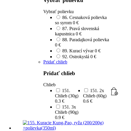
Vybrať polievku
Vybrať polievku
86. Cesnaková polievka
so syrom
0 €
87. Pravá slovenská
kapustnica
0 €
88. Paradajková polievka
0 €
89. Kurací vývar
0 €
92. Ostrokyslá
0 €
Pridať chlieb
Pridať chlieb
Chlieb
151.
151. 2x
Chlieb (30g)
Chlieb (60g)
0.3 €
0.6 €
151. 3x
Chlieb (90g)
0.9 €