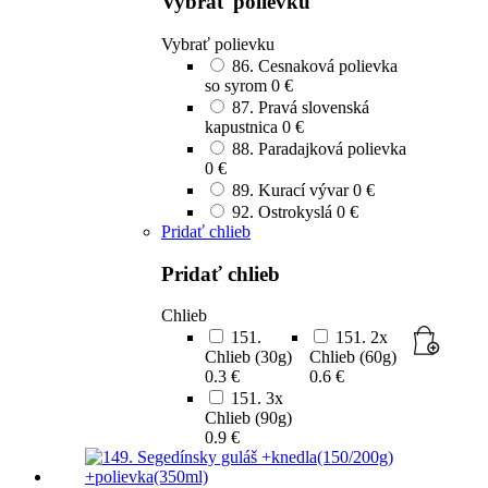
Vybrať polievku
Vybrať polievku
86. Cesnaková polievka
so syrom
0 €
87. Pravá slovenská
kapustnica
0 €
88. Paradajková polievka
0 €
89. Kurací vývar
0 €
92. Ostrokyslá
0 €
Pridať chlieb
Pridať chlieb
Chlieb
151.
151. 2x
Chlieb (30g)
Chlieb (60g)
0.3 €
0.6 €
151. 3x
Chlieb (90g)
0.9 €