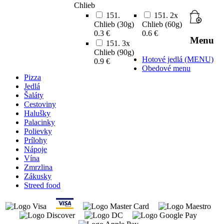
Chlieb
151.
151. 2x
Chlieb (30g)
Chlieb (60g)
0.3 €
0.6 €
Menu
151. 3x
Chlieb (90g)
Hotové jedlá (MENU)
0.9 €
Obedové menu
Pizza
Jedlá
Šaláty
Cestoviny
Halušky
Palacinky
Polievky
Prílohy
Nápoje
Vína
Zmrzlina
Zákusky
Streed food