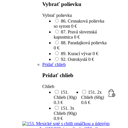
Vybrať polievku
Vybrať polievku
86. Cesnaková polievka
so syrom
0 €
87. Pravá slovenská
kapustnica
0 €
88. Paradajková polievka
0 €
89. Kurací vývar
0 €
92. Ostrokyslá
0 €
Pridať chlieb
Pridať chlieb
Chlieb
151.
151. 2x
Chlieb (30g)
Chlieb (60g)
0.3 €
0.6 €
151. 3x
Chlieb (90g)
0.9 €