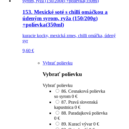
153. Mexické soté s chilli omáčkou a
údeným syrom, ryža (150/200g)
+polievka(350ml)
kuracie kocky, mexická zmes, chilli omáčka, údený
syr
9,60
€
Vybrať polievku
Vybrať polievku
Vybrať polievku
86. Cesnaková polievka
so syrom
0 €
87. Pravá slovenská
kapustnica
0 €
88. Paradajková polievka
0 €
89. Kurací vývar
0 €