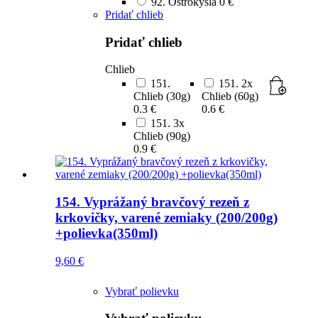
92. Ostrokyslá
0 €
Pridať chlieb
Pridať chlieb
Chlieb
151.
151. 2x
Chlieb (30g)
Chlieb (60g)
0.3 €
0.6 €
151. 3x
Chlieb (90g)
0.9 €
154. Vyprážaný bravčový rezeň z
krkovičky, varené zemiaky (200/200g)
+polievka(350ml)
9,60
€
Vybrať polievku