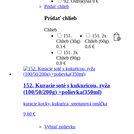
92. Ostrokyslá
0 €
Pridať chlieb
Pridať chlieb
Chlieb
151.
151. 2x
Chlieb (30g)
Chlieb (60g)
0.3 €
0.6 €
151. 3x
Chlieb (90g)
0.9 €
152. Kuracie soté s kukuricou, ryža
(100/50/200g) +polievka(350ml)
kuracie kocky, kukurica, smotanová omáčka
9,60
€
Vybrať polievku