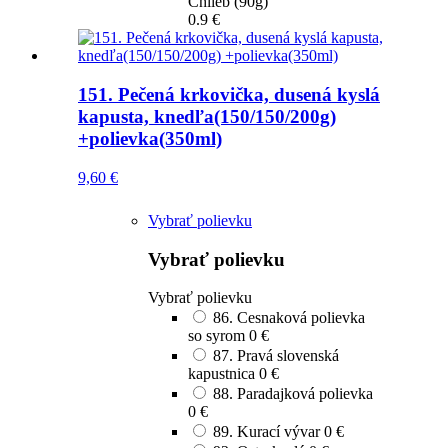
Chlieb (90g)
0.9 €
151. Pečená krkovička, dusená kyslá
kapusta, knedľa(150/150/200g)
+polievka(350ml)
9,60
€
Vybrať polievku
Vybrať polievku
Vybrať polievku
86. Cesnaková polievka
so syrom
0 €
87. Pravá slovenská
kapustnica
0 €
88. Paradajková polievka
0 €
89. Kurací vývar
0 €