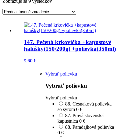
Zobrazuje sa 9 výsledkov
147. Pečená krkovička +kapustové
halušky(150/200g) +polievka(350ml)
9,60
€
Vybrať polievku
Vybrať polievku
Vybrať polievku
86. Cesnaková polievka
so syrom
0 €
87. Pravá slovenská
kapustnica
0 €
88. Paradajková polievka
0 €