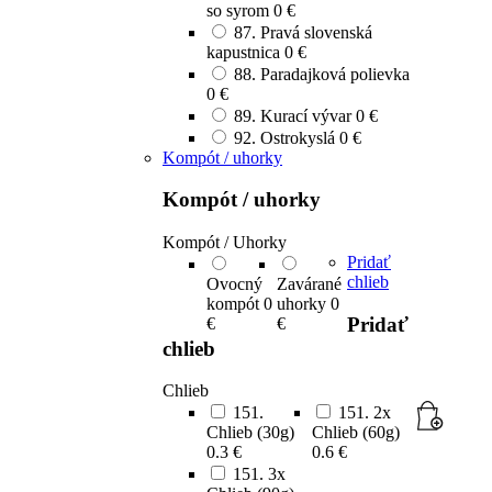
so syrom
0 €
87. Pravá slovenská
kapustnica
0 €
88. Paradajková polievka
0 €
89. Kurací vývar
0 €
92. Ostrokyslá
0 €
Kompót / uhorky
Kompót / uhorky
Kompót / Uhorky
Pridať
chlieb
Ovocný
Zavárané
kompót
0
uhorky
0
Pridať
€
€
chlieb
Chlieb
151.
151. 2x
Chlieb (30g)
Chlieb (60g)
0.3 €
0.6 €
151. 3x